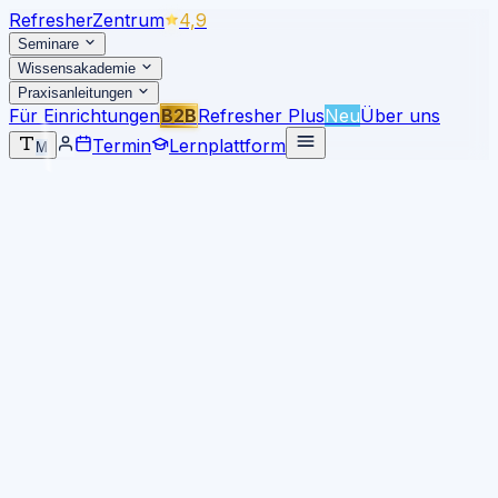
Refresher
Zentrum
4,9
Seminare
Wissensakademie
Praxisanleitungen
Für Einrichtungen
B2B
Refresher Plus
Neu
Über uns
Termin
Lernplattform
M