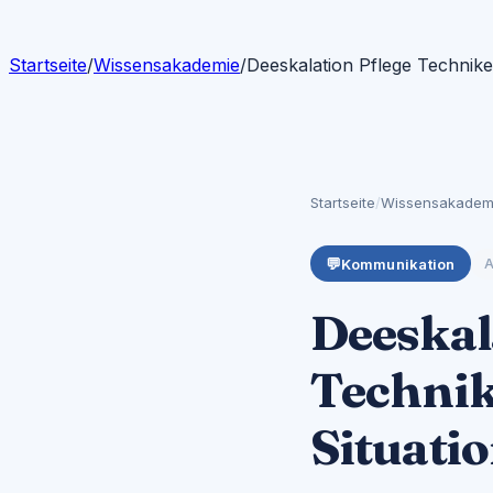
Startseite
/
Wissensakademie
/
Deeskalation Pflege Technik
Startseite
/
Wissensakadem
💬
Kommunikation
A
Deeskala
Technik
Situati