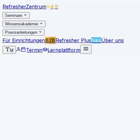
Refresher
Zentrum
4,9
Seminare
Wissensakademie
Praxisanleitungen
Für Einrichtungen
B2B
Refresher Plus
Neu
Über uns
Termin
Lernplattform
M